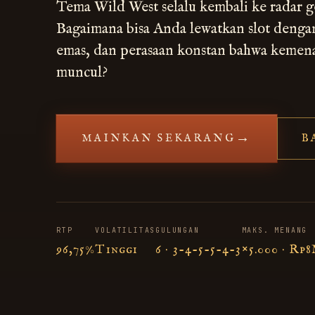
Tema Wild West selalu kembali ke radar g
Bagaimana bisa Anda lewatkan slot dengan
emas, dan perasaan konstan bahwa kemena
muncul?
→
MAINKAN SEKARANG
B
RTP
VOLATILITAS
GULUNGAN
MAKS. MENANG
96,75%
Tinggi
6 · 3-4-5-5-4-3
×5.000 · Rp