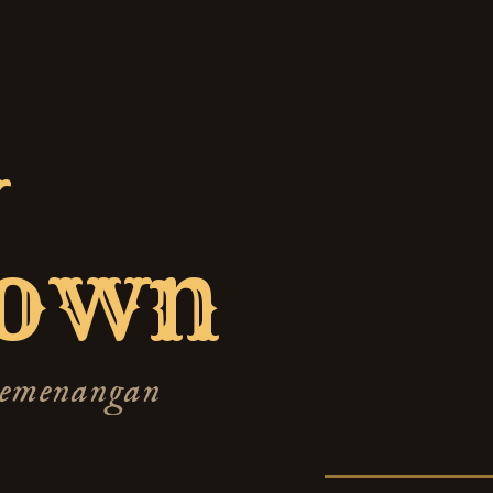
y
own
WILD
CRYSTAL
 kemenangan
BOUNTY
TOWN
SHOWDOWN
PG SOFT
· 2022
Cass